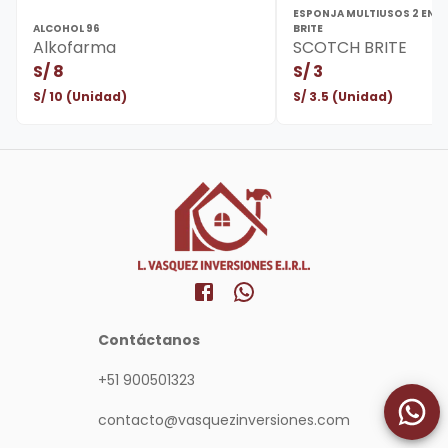
ESPONJA MULTIUSOS 2 EN 1
ALCOHOL 96
BRITE
Alkofarma
SCOTCH BRITE
S/
8
S/
3
S/
10
(Unidad)
S/
3.5
(Unidad)
Contáctanos
+51 900501323
contacto@vasquezinversiones.com