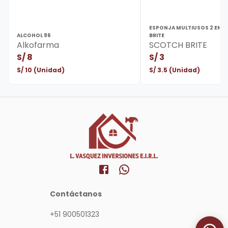
ESPONJA MULTIUSOS 2 EN 1
ALCOHOL 96
BRITE
Alkofarma
SCOTCH BRITE
S/
8
S/
3
S/
10
(Unidad)
S/
3.5
(Unidad)
Contáctanos
+51 900501323