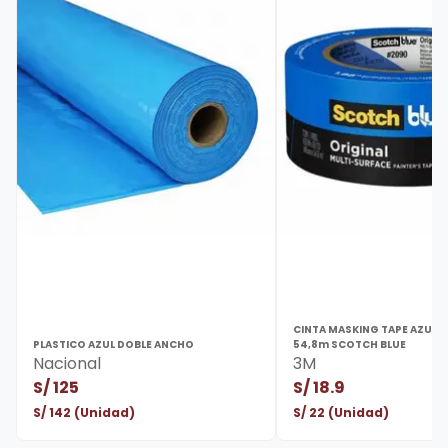
CINTA MASKING TAPE AZUL 
PLASTICO AZUL DOBLE ANCHO
54,8m SCOTCH BLUE
Nacional
3M
S/
125
S/
18.9
S/
142
(Unidad)
S/
22
(Unidad)