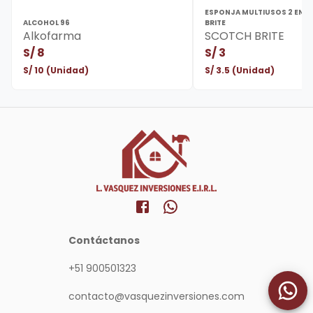
ESPONJA MULTIUSOS 2 EN 1
ALCOHOL 96
BRITE
Alkofarma
SCOTCH BRITE
S/
8
S/
3
S/
10
(Unidad)
S/
3.5
(Unidad)
Contáctanos
+51 900501323
contacto@vasquezinversiones.com